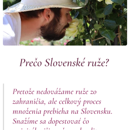
Prečo Slovenské ruže?
Pretože nedovážame ruže zo
zahraničia, ale celkový proces
množenia prebieha na Slovensku.
Snažíme sa dopestovať čo