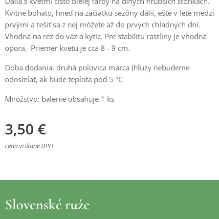
Dália s kvetmi čisto bielej farby na dlhých hrubších stonkách.
Kvitne bohato, hneď na začiatku sezóny dálií, ešte v lete medzi
prvými a tešiť sa z nej môžete až do prvých chladných dní.
Vhodná na rez do váz a kytíc. Pre stabilitu rastliny je vhodná
opora. Priemer kvetu je cca 8 - 9 cm.
Doba dodania: druhá polovica marca (hľuzy nebudeme
odosielať, ak bude teplota pod 5 °C
Množstvo: balenie obsahuje 1 ks
3,50
€
cena vrátane DPH
Slovenské ruže