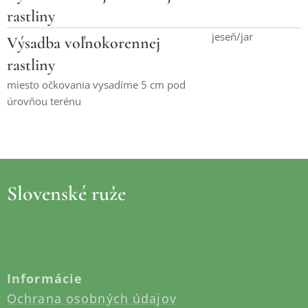
rastliny
jeseň/jar
Výsadba voľnokorennej
rastliny
miesto očkovania vysadíme 5 cm pod
úrovňou terénu
Slovenské ruže
Informácie
Ochrana osobných údajov