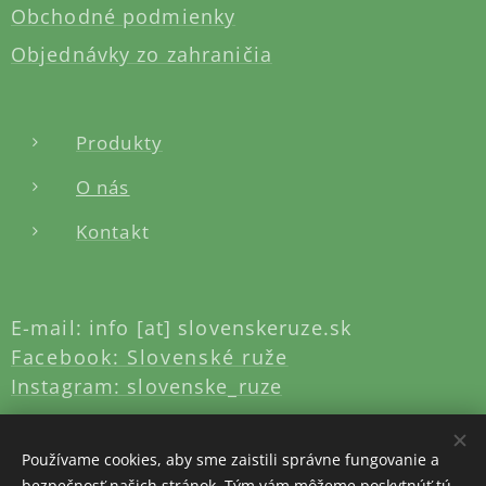
Obchodné podmienky
Objednávky zo zahraničia
Produkty
O nás
Konta
kt
E-mail: info [at] slovenskeruze.sk
Facebook: Slovenské ruže
Instagram: slovenske_ruze
Používame cookies, aby sme zaistili správne fungovanie a
bezpečnosť našich stránok. Tým vám môžeme poskytnúť tú