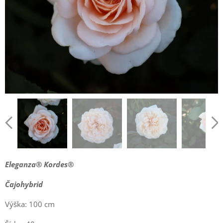
Eleganza®
Kordes
®
Čajohybrid
Výška: 100 cm