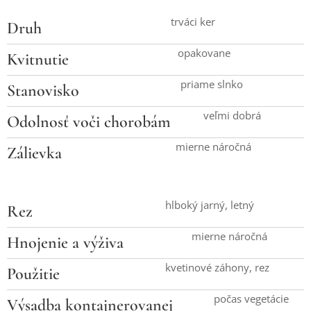
trváci ker
Druh
opakovane
Kvitnutie
priame slnko
Stanovisko
veľmi dobrá
Odolnosť voči chorobám
mierne náročná
Zálievka
hlboký jarný, letný
Rez
mierne náročná
Hnojenie a výživa
kvetinové záhony, rez
Použitie
počas vegetácie
Výsadba kontajnerovanej