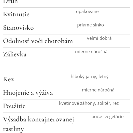
Druh
opakovane
Kvitnutie
priame slnko
Stanovisko
veľmi dobrá
Odolnosť voči chorobám
mierne náročná
Zálievka
hlboký jarný, letný
Rez
mierne náročná
Hnojenie a výživa
kvetinové záhony, solitér, rez
Použitie
počas vegetácie
Výsadba kontajnerovanej
rastliny