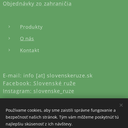
Objednávky zo zahraničia
Produkty
O nás
Konta
kt
E-mail: info [at] slovenskeruze.sk
Facebook: Slovenské ruže
Instagram: slovenske_ruze
Používame cookies, aby sme zaistili správne fungovanie a
bezpečnosť našich stránok. Tým vám môžeme poskytnúť tú
najlepšiu skúsenosť z ich návštevy.
Vytvorené službou
Webnode
Cookies