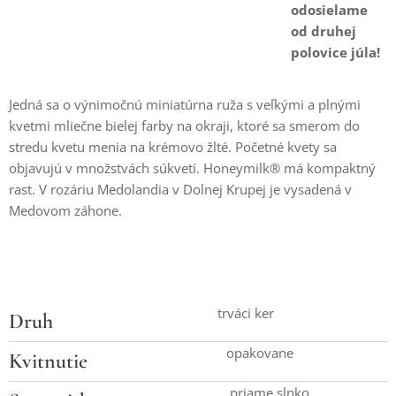
odosielame
od druhej
polovice júla!
Jedná sa o výnimočnú miniatúrna ruža s veľkými a plnými
kvetmi mliečne bielej farby na okraji, ktoré sa smerom do
stredu kvetu menia na krémovo žlté. Početné kvety sa
objavujú v množstvách súkvetí. Honeymilk® má kompaktný
rast. V rozáriu Medolandia v Dolnej Krupej je vysadená v
Medovom záhone.
trváci ker
Druh
opakovane
Kvitnutie
priame slnko