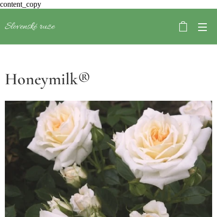
content_copy
Slovenské ruže
Honeymilk®