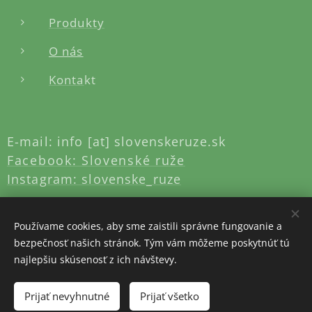
Produkty
O nás
Konta
kt
E-mail: info [at] slovenskeruze.sk
Facebook: Slovenské ruže
Instagram: slovenske_ruze
Používame cookies, aby sme zaistili správne fungovanie a
bezpečnosť našich stránok. Tým vám môžeme poskytnúť tú
najlepšiu skúsenosť z ich návštevy.
Vytvorené službou
Webnode
Cookies
Prijať nevyhnutné
Prijať všetko
Do košíka