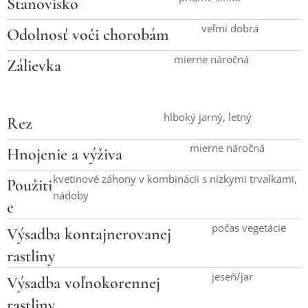
Stanovisko
veľmi dobrá
Odolnosť voči chorobám
mierne náročná
Zálievka
hlboký jarný, letný
Rez
mierne náročná
Hnojenie a výživa
kvetinové záhony v kombinácii s nízkymi trvalkami,
Použiti
nádoby
e
počas vegetácie
Výsadba kontajnerovanej
rastliny
jeseň/jar
Výsadba voľnokorennej
rastliny