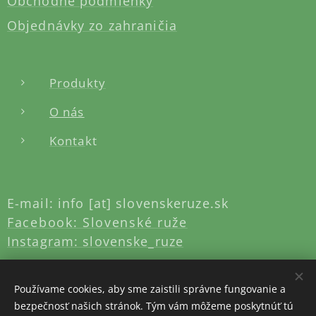
Obchodné podmienky
Objednávky zo zahraničia
Produkty
O nás
Konta
kt
E-mail: info [at] slovenskeruze.sk
Facebook: Slovenské ruže
Instagram: slovenske_ruze
Používame cookies, aby sme zaistili správne fungovanie a
bezpečnosť našich stránok. Tým vám môžeme poskytnúť tú