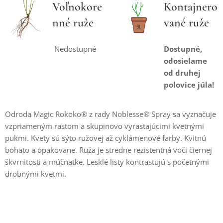
Voľnokore
Kontajnero
nné ruže
vané ruže
Nedostupné
Dostupné,
odosielame
od druhej
polovice júla!
Odroda Magic Rokoko® z rady Noblesse® Spray sa vyznačuje
vzpriameným rastom a skupinovo vyrastajúcimi kvetnými
pukmi. Kvety sú sýto ružovej až cyklámenové farby. Kvitnú
bohato a opakovane. Ruža je stredne rezistentná voči čiernej
škvrnitosti a múčnatke. Lesklé listy kontrastujú s početnými
drobnými kvetmi.