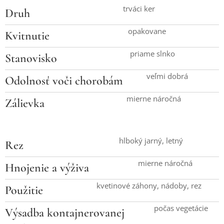
trváci ker
Druh
opakovane
Kvitnutie
priame slnko
Stanovisko
veľmi dobrá
Odolnosť voči chorobám
mierne náročná
Zálievka
hlboký jarný, letný
Rez
mierne náročná
Hnojenie a výživa
kvetinové záhony, nádoby, rez
Použitie
počas vegetácie
Výsadba kontajnerovanej