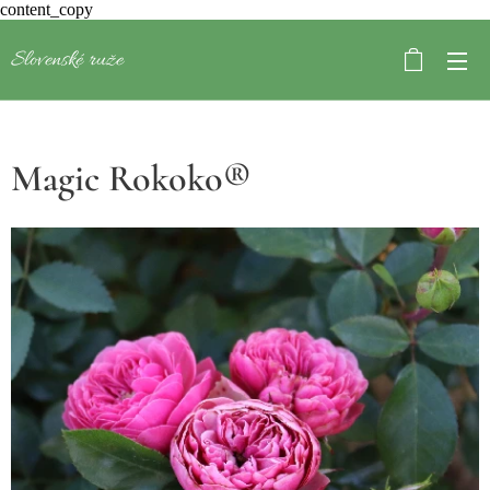
content_copy
Slovenské ruže
Magic Rokoko®