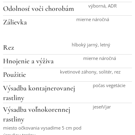
výborná, ADR
Odolnosť voči chorobám
mierne náročná
Zálievka
hlboký jarný, letný
Rez
mierne náročná
Hnojenie a výživa
kvetinové záhony, solitér, rez
Použitie
počas vegetácie
Výsadba kontajnerovanej
rastliny
jeseň/jar
Výsadba voľnokorennej
rastliny
miesto očkovania vysadíme 5 cm pod
úrovňou terénu