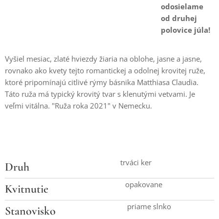
odosielame
od druhej
polovice júla!
Vyšiel mesiac, zlaté hviezdy žiaria na oblohe, jasne a jasne,
rovnako ako kvety tejto romantickej a odolnej krovitej ruže,
ktoré pripomínajú citlivé rýmy básnika Matthiasa Claudia.
Táto ruža má typický krovitý tvar s klenutými vetvami. Je
veľmi vitálna. "Ruža roka 2021" v Nemecku.
trváci ker
Druh
opakovane
Kvitnutie
priame slnko
Stanovisko