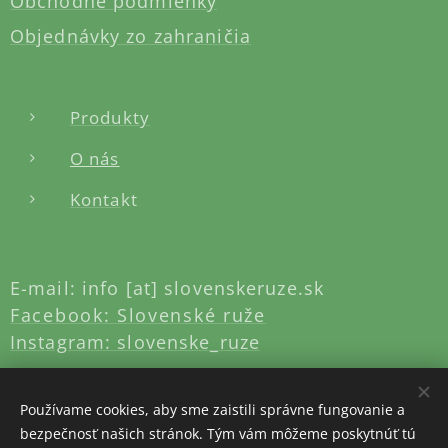
Obchodné podmienky
Objednávky zo zahraničia
Produkty
O nás
Konta
kt
E-mail: info [at] slovenskeruze.sk
Facebook: Slovenské ruže
Instagram: slovenske_ruze
Používame cookies, aby sme zaistili správne fungovanie a
bezpečnosť našich stránok. Tým vám môžeme poskytnúť tú