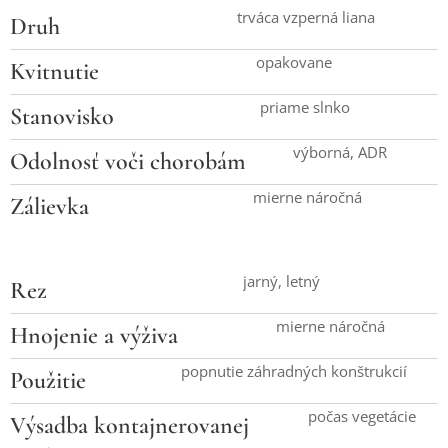
trváca vzperná liana
Druh
opakovane
Kvitnutie
priame slnko
Stanovisko
výborná, ADR
Odolnosť voči chorobám
mierne náročná
Zálievka
jarný, letný
Rez
mierne náročná
Hnojenie a výživa
popnutie záhradných konštrukcií
Použitie
počas vegetácie
Výsadba kontajnerovanej