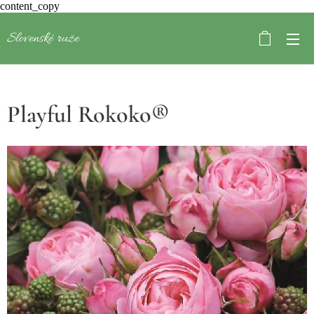
content_copy
Slovenské ruže
Playful Rokoko®