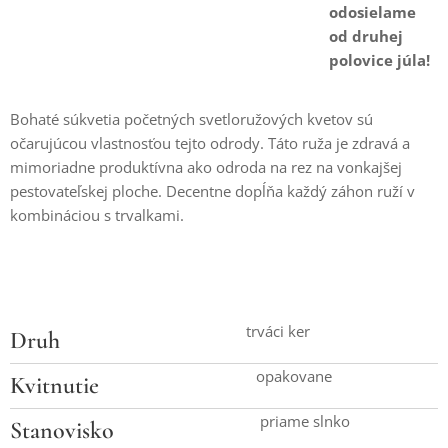
odosielame
od druhej
polovice júla!
Bohaté súkvetia početných svetloružových kvetov sú
očarujúcou vlastnosťou tejto odrody. Táto ruža je zdravá a
mimoriadne produktívna ako odroda na rez na vonkajšej
pestovateľskej ploche. Decentne dopĺňa každý záhon ruží v
kombináciou s trvalkami.
trváci ker
Druh
opakovane
Kvitnutie
priame slnko
Stanovisko