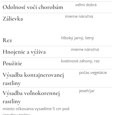
veľmi dobrá
Odolnosť voči chorobám
mierne náročná
Zálievka
hlboký jarný, letný
Rez
mierne náročná
Hnojenie a výživa
kvetinové záhony, rez
Použitie
počas vegetácie
Výsadba kontajnerovanej
rastliny
jeseň/jar
Výsadba voľnokorennej
rastliny
miesto očkovania vysadíme 5 cm pod
úrovňou terénu